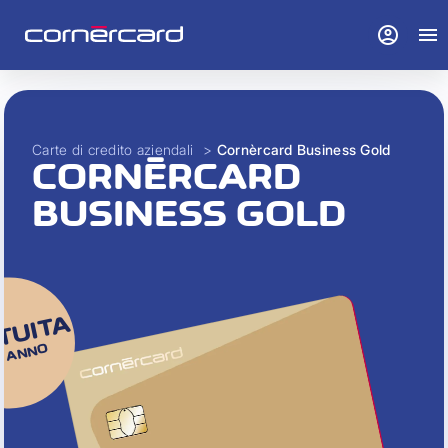
account_circle
menu
Carte di credito aziendali
>
Cornèrcard Business Gold
CORNÈRCARD
BUSINESS GOLD
TUITA
1° ANNO