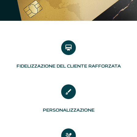
card_membership
FIDELIZZAZIONE DEL CLIENTE RAFFORZATA
brush
PERSONALIZZAZIONE
draw