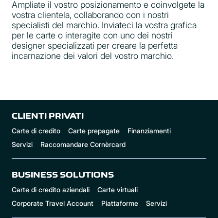
Ampliate il vostro posizionamento e coinvolgete la
vostra clientela, collaborando con i nostri
specialisti del marchio. Inviateci la vostra grafica
per le carte o interagite con uno dei nostri
designer specializzati per creare la perfetta
incarnazione dei valori del vostro marchio.
CLIENTI PRIVATI
Carte di credito
Carte prepagate
Finanziamenti
Servizi
Raccomandare Cornèrcard
BUSINESS SOLUTIONS
Carte di credito aziendali
Carte virtuali
Corporate Travel Account
Piattaforme
Servizi