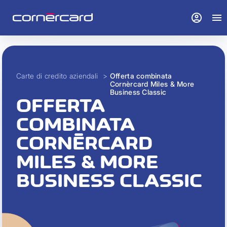
account_circle
menu
Carte di credito aziendali
>
Offerta combinata
Cornèrcard Miles & More
Business Classic
OFFERTA
COMBINATA
CORNÈRCARD
MILES & MORE
BUSINESS CLASSIC