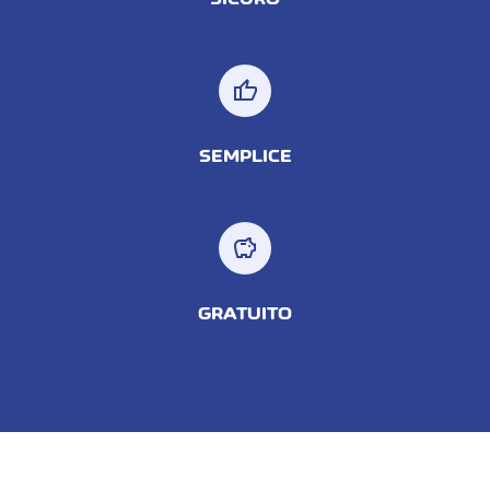
thumb_up
SEMPLICE
savings
GRATUITO