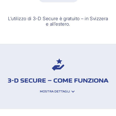
L’utilizzo di 3-D Secure è gratuito – in Svizzera
e all’estero.
3-D SECURE – COME FUNZIONA
MOSTRA DETTAGLI
Per ogni pagamento con carta con 3-D
Secure verifichi la correttezza della
transazione e confermi la tua identità. Se