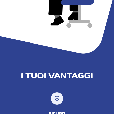
I TUOI VANTAGGI
verified_user
SICURO