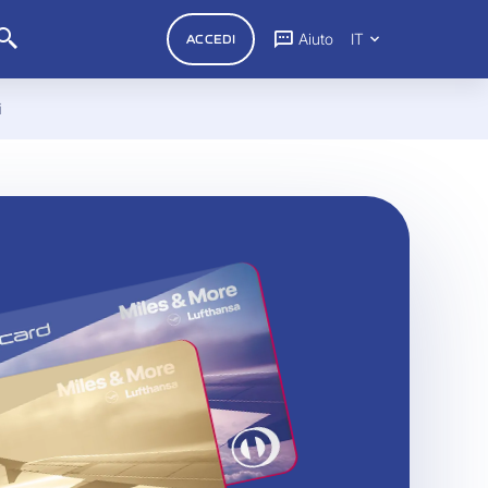
Aiuto
IT
ACCEDI
i