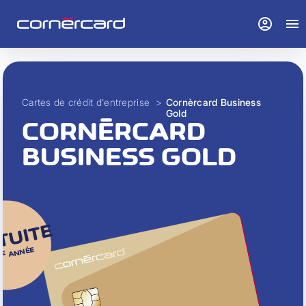
account_circle
menu
Cartes de crédit d'entreprise
>
Cornèrcard Business
Gold
CORNÈRCARD
BUSINESS GOLD
TUITE
ANNÉE
RE