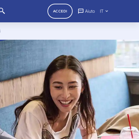
Aiuto
IT
ACCEDI
i