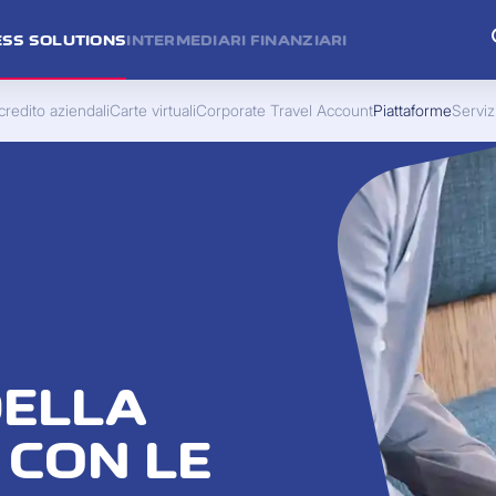
ESS SOLUTIONS
INTERMEDIARI FINANZIARI
credito aziendali
Carte virtuali
Corporate Travel Account
Piattaforme
Serviz
DELLA
 CON LE