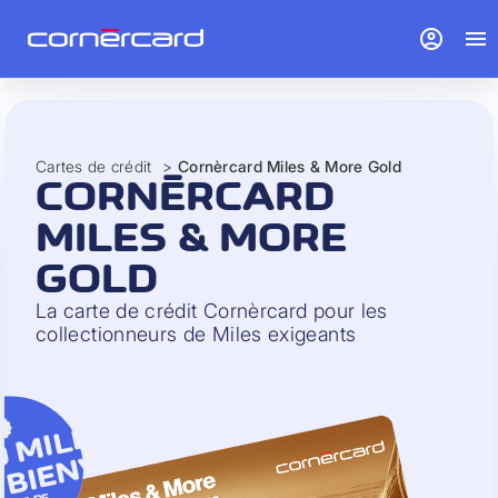
account_circle
menu
Cartes de crédit
>
Cornèrcard Miles & More Gold
CORNÈRCARD
MILES & MORE
GOLD
La carte de crédit Cornèrcard pour les
collectionneurs de Miles exigeants
0 MILES
 BIENVENUE