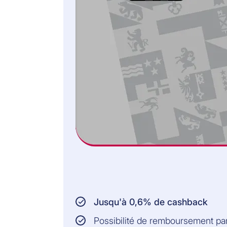
Lisez les Conditions Générales (CG) et
cliquez sur "ACCEPTER" si vous êtes
d'accord.
5. Recevez la confirmation
Le programme de remboursement est
maintenant activé. Sur votre prochain
décompte mensuel, vous verrez le
remboursement de la transaction et la
première mensualité sera débitée.
Vous pouvez activer Buy Now Pay Later
dans les 30 heures suivant la transaction.
9,9% de taux d’intérêt annuel
Jusqu'à 0,6% de cashback
Possibilité de remboursement p