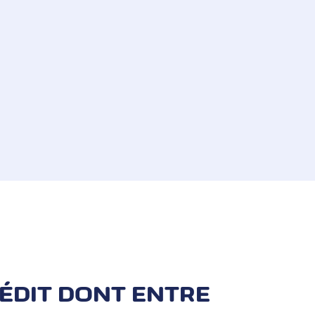
onnectez-vous à l'iCornèr App,
factures en CHF) et en EUR (pour les
RÉDIT DONT ENTRE