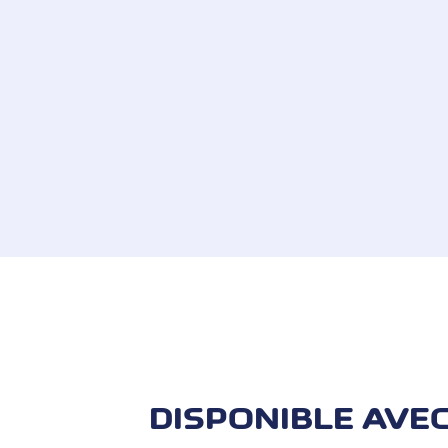
Réglez également vos QR-factures en t
sélectionnez la fonction "QR" et suivez
Avec la fonction «Paiement instantan
QR est disponible pour les cartes de 
factures en EUR). Le cashback et les
1,2 % frais de traitement (voir tableau 
DISPONIBLE AVEC