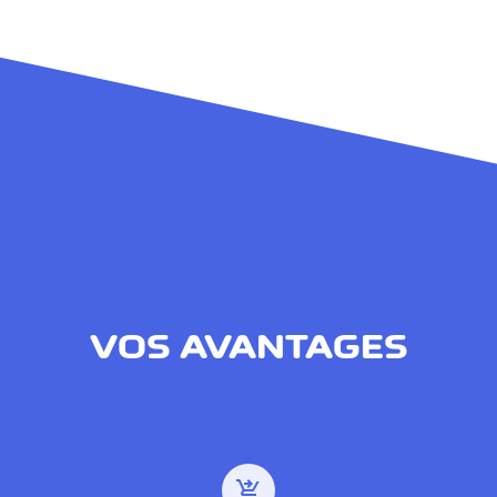
VOS AVANTAGES
shopping_cart_checkout