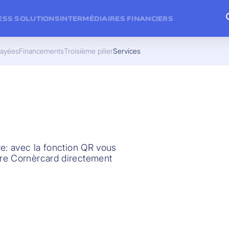
ESS SOLUTIONS
INTERMÉDIAIRES FINANCIERS
payées
Financements
Troisième pilier
Services
re: avec la fonction QR vous
re Cornèrcard directement