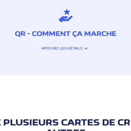
QR - COMMENT ÇA MARCHE
AFFICHEZ LES DÉTAILS
oute simplicité avec votre Cornèrcard. Pour ce faire, c
 les instructions étape par étape.
é», vous pouvez même régler vos factures en temps réel.
crédit et les cartes prépayées privées en CHF (pour les 
 Miles de prime Miles & More ne sont pas accordés.
"Prix, intérêts et frais")
 PLUSIEURS CARTES DE C