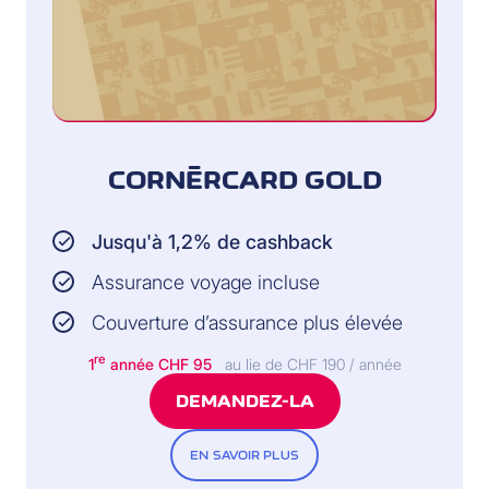
PERSONNE ASSURÉE:
Titulaire de la carte
CONDITIONS:
L’appareil a été payé
CORNÈRCARD GOLD
avec votre
Cornèrcard Gold ou
Cornèrcard Platinum
Jusqu'à 1,2% de cashback
Pour les appareils
électroménagers, de
Assurance voyage incluse
divertissement et de
communication
Couverture d’assurance plus élevée
Sinistre: Dommage
re
sous garantie d’un
1
année CHF 95
au lie de CHF 190 / année
appareil
DEMANDEZ-LA
nouvellement acheté
jusqu’à deux ans
après l’expiration de
la garantie du
EN SAVOIR PLUS
fabricant