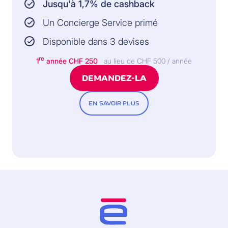
Jusqu'à 1,7% de cashback
informations et les
conditions juridiquement
Un Concierge Service primé
contraignantes dans les
Conditions Générales
Disponible dans 3 devises
d’Assurance.
re
1
année
CHF 250
au lieu de CHF 500 / année
DEMANDEZ-LA
Incluse gratuitement
(disponible exclusivement avec la Cornèrcard Gold et
EN SAVOIR PLUS
la Cornèrcard Platinum)