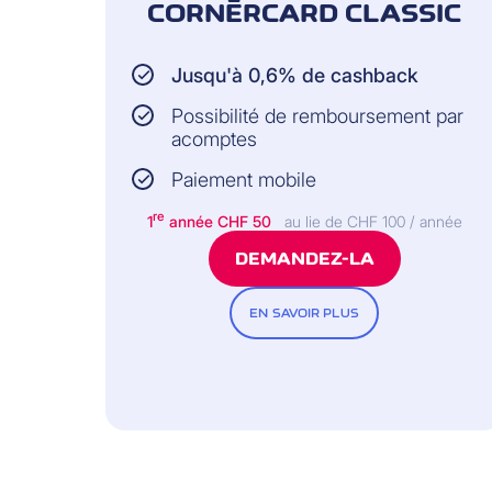
Au fait: le buffet est ouvert 24 heure
CORNÈRCARD CLASSIC
nous en serons ravis!
Un portail. Beaucoup d’inspiration.
m
Jusqu'à 0,6% de cashback
Possibilité de remboursement par
acomptes
Paiement mobile
re
1
année CHF 50
au lie de CHF 100 / année
DEMANDEZ-LA
EN SAVOIR PLUS