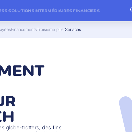
ESS SOLUTIONS
INTERMÉDIAIRES FINANCIERS
payées
Financements
Troisième pilier
Services
EMENT
UR
CH
 globe-trotters, des fins