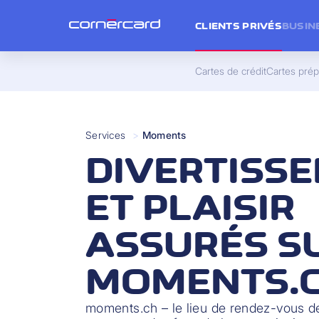
CLIENTS PRIVÉS
BUSIN
Cartes de crédit
Cartes pré
Services
>
Moments
DIVERTISS
ET PLAISIR
ASSURÉS S
MOMENTS.
moments.ch – le lieu de rendez-vous des