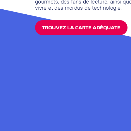
gourmets, des fans de lecture, ainsi qu
vivre et des mordus de technologie.
TROUVEZ LA CARTE ADÉQUATE