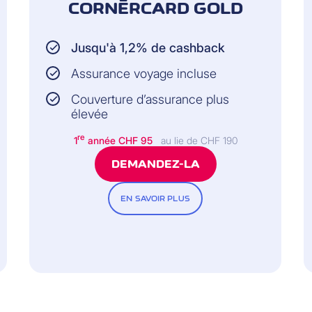
s sur 24 et ses plats sont constamment renouvelés. Venez
CORNÈRCARD GOLD
oments.ch
Jusqu'à 1,2% de cashback
Assurance voyage incluse
Couverture d’assurance plus
élevée
re
1
année CHF 95
au lie de CHF 190
DEMANDEZ-LA
EN SAVOIR PLUS