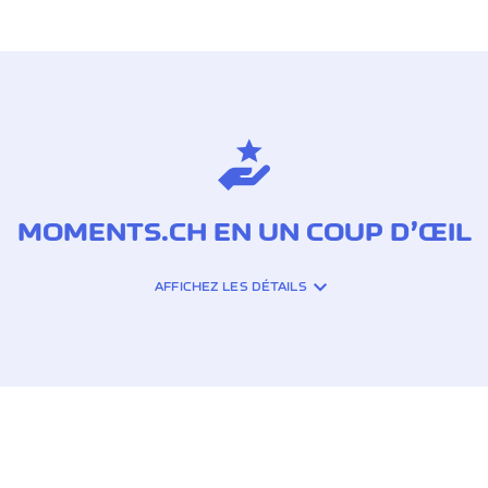
MOMENTS.CH EN UN COUP D’ŒIL
AFFICHEZ LES DÉTAILS
IL CLIENTS DE CORNÈRCARD, EST C
POUVEZ VOUS SERVIR À VOTRE GUI
EZ-VOUS TENTER PAR: