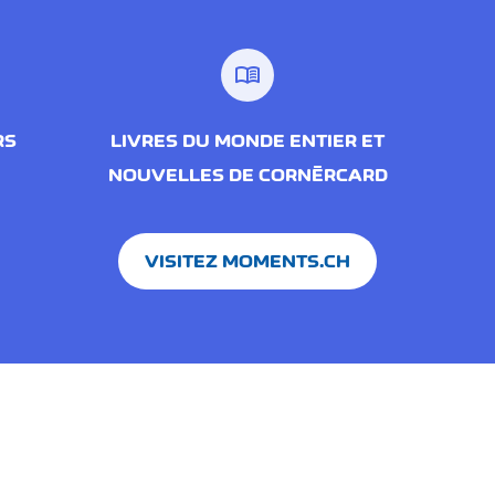
menu_book
RS
LIVRES DU MONDE ENTIER ET
NOUVELLES DE CORNÈRCARD
VISITEZ MOMENTS.CH