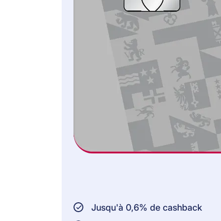
cartes Cornèrcard
Gold (CHF 40’000 en
cas de décès)
PERSONNES ASSURÉES:
Personnes âgées de
18 à 62 ans
Personnes
domiciliées en
Suisse tout comme
dans la Principauté
de Liechtenstein
Vous trouvez toutes les
informations et les
conditions juridiquement
contraignantes dans les
Conditions Générales
d’Assurance.
Jusqu'à 0,6% de cashback