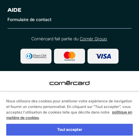
AIDE
Formulaire de contact
Cornèrcard fait partie du
Cornèr Group
.
©
2026 Cornèrcard - Cornèr Banque SA, Cornèrcard,
Via Canova 16, 6901 Lugano
Nous utilisons des cookies pour améliorer votre expérience de navigation
et fournir un contenu personnalisé. En cliquant sur "Tout accepter", vous
Informations juridiques
Cookie policy
acceptez l'utilisation de cookies telle que décrite dans notre
politique en
Protection des données
matière de cookies
.
Tout accepter