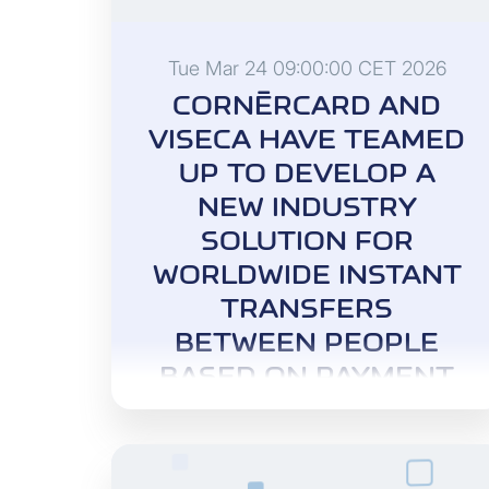
Tue Mar 24 09:00:00 CET 2026
CORNÈRCARD AND
VISECA HAVE TEAMED
UP TO DEVELOP A
NEW INDUSTRY
SOLUTION FOR
WORLDWIDE INSTANT
TRANSFERS
BETWEEN PEOPLE
BASED ON PAYMENT
CARDS.
Cornèr Bank Ltd. and Viseca
Payment Services SA want to make