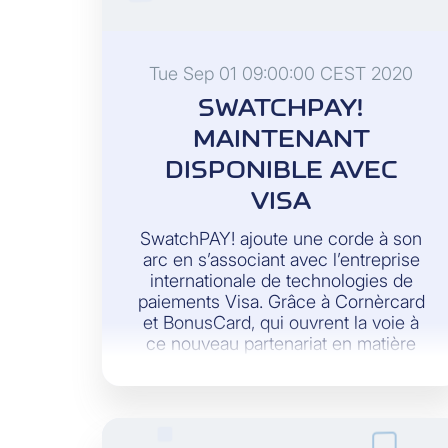
Tue Sep 01 09:00:00 CEST 2020
SWATCHPAY!
MAINTENANT
DISPONIBLE AVEC
VISA
SwatchPAY! ajoute une corde à son
arc en s’associant avec l’entreprise
internationale de technologies de
paiements Visa. Grâce à Cornèrcard
et BonusCard, qui ouvrent la voie à
ce nouveau partenariat en matière
de paiement sans contact,
SwatchPAY! poursuit son
déploiement en Suisse.