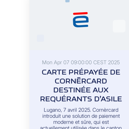
it easier for holders of Swiss
payment cards to send money
directly to other people. To this end,
the two companies founded PayInit
AG, aimed at establishing an
infrastructure for global P2P money
transfers based on Mastercard and
Visa payment cards. The new
industry solution is available to all
Swiss card issuers and providers of
Mon Apr 07 09:00:00 CEST 2025
mobile payment solutions.
CARTE PRÉPAYÉE DE
CORNÈRCARD
DESTINÉE AUX
REQUÉRANTS D’ASILE
Lugano, 7 avril 2025. Cornèrcard
introduit une solution de paiement
moderne et sûre, qui est
actuellement utilisée dans le canton