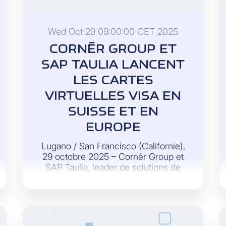
Wed Oct 29 09:00:00 CET 2025
CORNÈR GROUP ET
SAP TAULIA LANCENT
LES CARTES
VIRTUELLES VISA EN
SUISSE ET EN
EUROPE
Lugano / San Francisco (Californie),
29 octobre 2025 – Cornèr Group et
SAP Taulia, leader de solutions de
gestion du fonds de roulement et
filiale de SAP, annoncent le
lancement des cartes virtuelles
Cornèrcard SAP Taulia Visa.