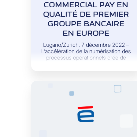
COMMERCIAL PAY EN
QUALITÉ DE PREMIER
GROUPE BANCAIRE
EN EUROPE
Lugano/Zurich, 7 décembre 2022 –
L’accélération de la numérisation des
processus opérationnels crée de
nouvelles exigences en matière de
capacités de paiement dans les
entreprises. Développée par Visa,
une solution complète pouvant gérer
tous les paiements B2B, tout en
remplaçant les processus manuels
désuets, est désormais proposée par
le Cornèr Group en Suisse: Visa
Commercial Pay (VCP).