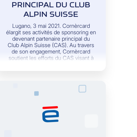
PRINCIPAL DU CLUB
ALPIN SUISSE
Lugano, 3 mai 2021. Cornèrcard
élargit ses activités de sponsoring en
devenant partenaire principal du
Club Alpin Suisse (CAS). Au travers
de son engagement, Cornèrcard
soutient les efforts du CAS visant à
sauvegarder l’environnement alpin
ainsi que les projets qui y sont liés.
En parallèle, les membres du CAS
ont la possibilité de bénéficier
d’offres non seulement
avantageuses, mais qui génèrent
également une valeur ajoutée.