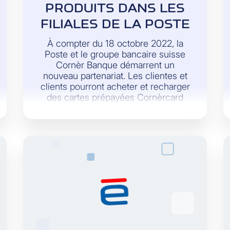
PRODUITS DANS LES
FILIALES DE LA POSTE
À compter du 18 octobre 2022, la
Poste et le groupe bancaire suisse
Cornèr Banque démarrent un
nouveau partenariat. Les clientes et
clients pourront acheter et recharger
des cartes prépayées Cornèrcard
dans 154 filiales de la Poste dans
toute la Suisse. Et dès la mi-
novembre, il est prévu la vente de
cartes de crédit dans 20 filiales de la
Poste.