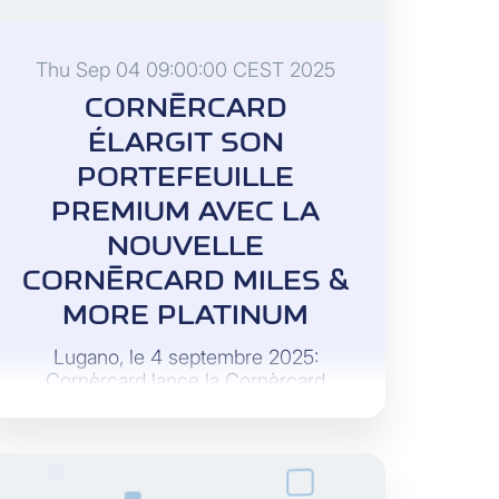
Thu Sep 04 09:00:00 CEST 2025
CORNÈRCARD
ÉLARGIT SON
PORTEFEUILLE
PREMIUM AVEC LA
NOUVELLE
CORNÈRCARD MILES &
MORE PLATINUM
Lugano, le 4 septembre 2025:
Cornèrcard lance la Cornèrcard
Miles & More Platinum et complète
ainsi son offre dans le segment
premium. Cette nouvelle carte de
crédit combine les avantages des
Miles avec des services et