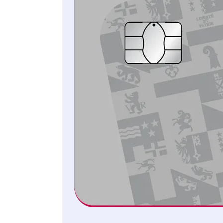
0,6% cashback pour les transactions en CHF
CARTES DE CRÉDIT CLASSIC
(VISA/MASTERCARD)
0,6% cashback pour les transactions en
monnaies étrangères
0,3% cashback pour les transactions en CHF
DINERS CLUB GOLD
1,2% cashback pour les transactions en
monnaies étrangères
0,6% cashback pour les transactions en CHF
Une personne célibataire dépense en
moyenne environ CHF 30’000 par an
pour la consommation. Si vous payez
chaque achat avec la Cornèrcard, dont la
moitié en francs suisses et l’autre en
monnaies étrangères, vous économiserez: