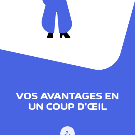
VOS AVANTAGES EN
UN COUP D'ŒIL
how_to_reg