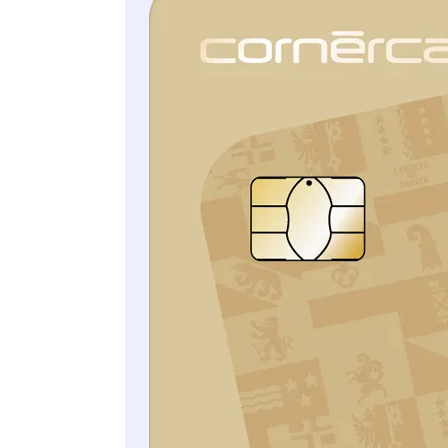
l’iCornèr App.
Vous trouverez
ici
toutes les conditions détaillées de
Cornèrcard Cashback.