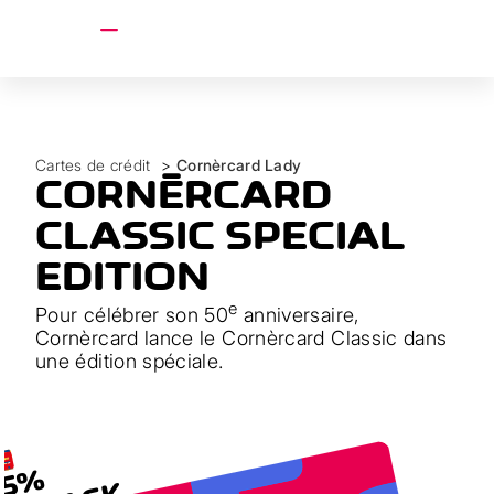
account_circle
menu
Cartes de crédit
>
Cornèrcard Lady
CORNÈRCARD
CLASSIC SPECIAL
EDITION
e
Pour célébrer son 50
anniversaire,
Cornèrcard lance le Cornèrcard Classic dans
une édition spéciale.
,5%