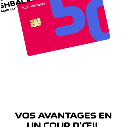
ASHBACK
CASHBACK
VOS AVANTAGES EN
UN COUP D'ŒIL