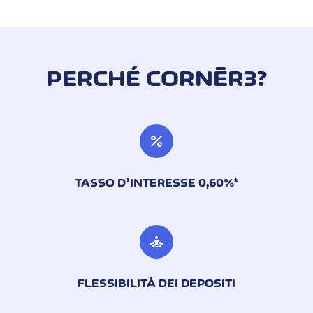
PERCHÉ CORNÈR3?
percent
TASSO D’INTERESSE 0,60%*
self_improvement
FLESSIBILITÀ DEI DEPOSITI