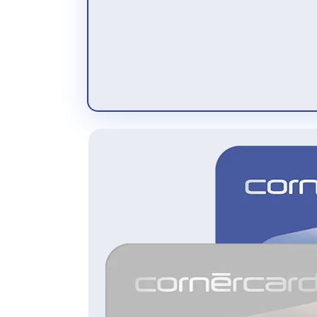
répétitives.
Apprenez en 30 minutes seulement,
grâce à l'un des webinaires gratuits
organisés par Abacus Research AG et
Cornèrcard, à gérer en toute simplicité
vos dépenses avec une Cornèrcard.
Enregistrez-vous maintenant
Envie d'en savoir plus sur les logiciels de
gestion d'Abacus? Organisez dès
maintenant une session d'information
avec les experts d'Abacus et découvrez
tous les avantages en détail:
https://www.etermin.net/abacus?
servicegroupid=93186&lang=fr