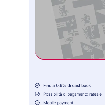
PERSONE ASSICURATE:
Persone di età
compresa tra 18 e 62
anni
Persone domiciliate
in Svizzera nonché
nel Principato del
Liechtenstein
Tutte le informazioni e le
condizioni giuridiche
vincolanti sono contenute
nelle Condizioni Generali
d’Assicurazione.
Fino a 0,6% di cashback
Possibilità di pagamento rateale
0,49% del saldo ancora scoperto
Mobile payment
Premio mensile