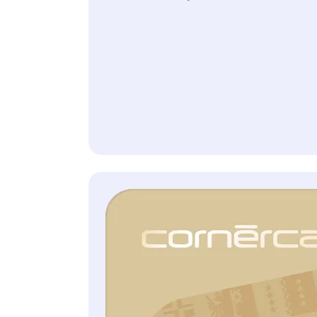
0,49% des offenen Saldos
Monatsprämie