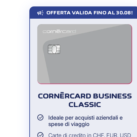
campaign
OFFERTA VALIDA FINO AL 30.08!
Apri l'iCornèr App e verifica i det
3
Conferma il pagamento comodame
4
Completa l’ordine e inserisci i dati
1
CORNÈRCARD BUSINESS
CLASSIC
Apri l’SMS che ricevi sul tuo sm
2
Ideale per acquisti aziendali e
spese di viaggio
Carte di credito in CHF, EUR, USD