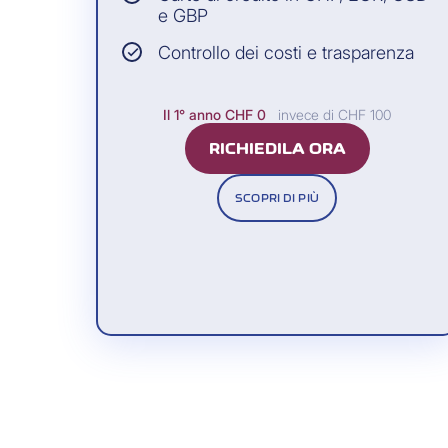
Verifica la correttezza della tran
3
e GBP
Controllo dei costi e trasparenza
Se tutto è corretto inserisci l’SM
4
Il 1° anno
CHF 0
invece di CHF 100
RICHIEDILA ORA
SCOPRI DI PIÙ