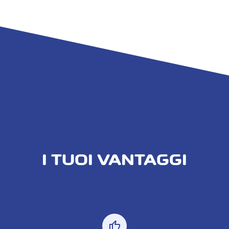
I TUOI VANTAGGI
thumb_up