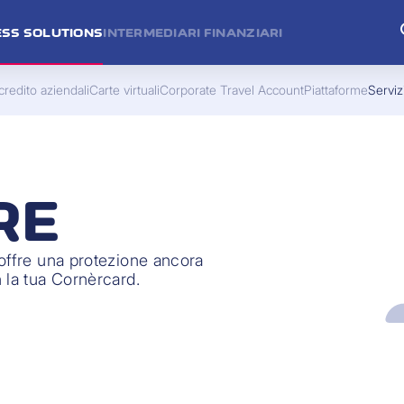
ESS SOLUTIONS
INTERMEDIARI FINANZIARI
credito aziendali
Carte virtuali
Corporate Travel Account
Piattaforme
Serviz
RE
offre una protezione ancora
 la tua Cornèrcard.