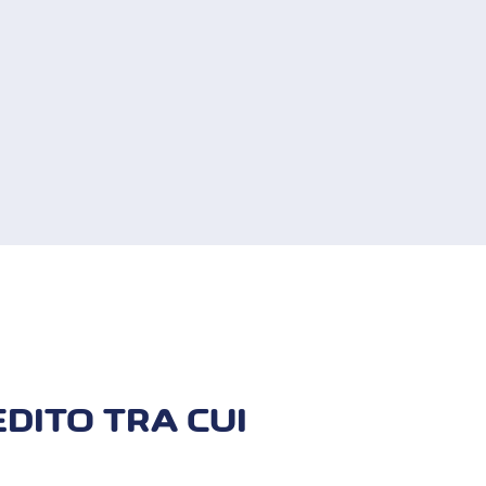
i la tua identità. Se tutto è corretto
un codice SMS.
rnèr App e abilitato le notifiche push.
NÈR APP
EDITO TRA CUI