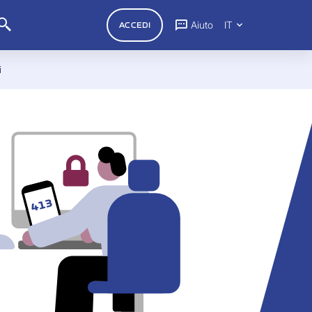
Aiuto
IT
ACCEDI
i