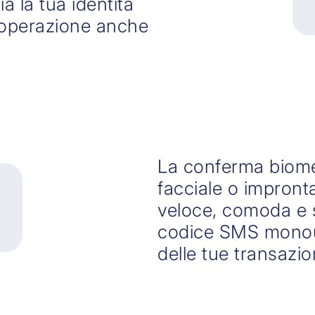
a la tua identità
 l'operazione anche
La conferma biome
facciale o impronta
veloce, comoda e si
codice SMS monou
delle tue transazio