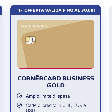
campaign
OFFERTA VALIDA FINO AL 30.08!
tagli della transazione.
nte con Face ID o impronta digitale.
AUTORIZZAZIONE CON CODICE SMS
 della tua carta.
CORNÈRCARD BUSINESS
GOLD
artphone da Cornèrcard.
Ampio limite di spesa
Carte di credito in CHF, EUR e
USD