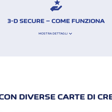
3-D SECURE – COME FUNZIONA
MOSTRA DETTAGLI
cure verifichi la correttezza della transazione e conferm
'iCornèr App con Face ID o impronta digitale oppure con 
ca dei pagamenti devi aver attivato quest'opzione nell'iCo
ZZAZIONE BIOMETRICA NELL'ICOR
i i dati della tua carta.
CON DIVERSE CARTE DI CR
ornèrcard sul tuo smartphone.