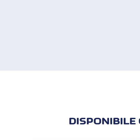
Per ogni pagamento con carta con 3-D Se
autorizzi l'acquisto direttamente nell
Per utilizzare l'autorizzazione biometri
AUTORI
Completa l'ordine online e inserisc
1
DISPONIBILE 
Riceverai una notifica push da C
2