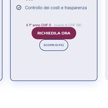
sazione confrontando i dati contenuti nell’SMS con il tuo o
Controllo dei costi e trasparenza
S Code nella finestra del browser. In tal modo, il tuo acqu
Il 1° anno
CHF 0
invece di CHF 190
RICHIEDILA ORA
SCOPRI DI PIÙ