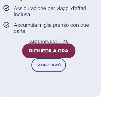
rdine.
Assicurazione per viaggi d’affari
inclusa
isto su Internet è concluso.
Accumula miglia premio con due
carte
Quota annua
CHF 140
RICHIEDILA ORA
SCOPRI DI PIÙ