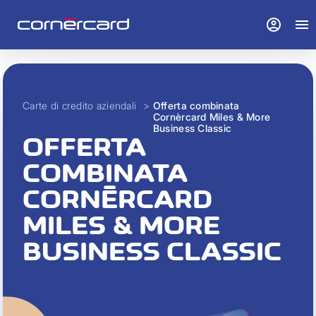
account_circle
menu
Carte di credito aziendali
>
Offerta combinata
Cornèrcard Miles & More
Business Classic
OFFERTA
COMBINATA
CORNÈRCARD
MILES & MORE
BUSINESS CLASSIC