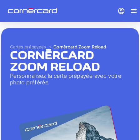
account_circle
menu
Cartes prépayées
>
Cornèrcard Zoom Reload
CORNÈRCARD
ZOOM RELOAD
Personnalisez la carte prépayée avec votre
photo préférée