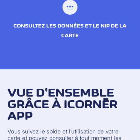
password
CONSULTEZ LES DONNÉES ET LE NIP DE LA
CARTE
VUE D'ENSEMBLE
GRÂCE À ICORNÈR
APP
Vous suivez le solde et l’utilisation de votre
carte et pouvez consulter à tout moment les