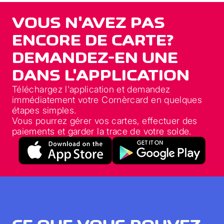
VOUS N'AVEZ PAS
ENCORE DE CARTE?
DEMANDEZ-EN UNE
DANS L'APPLICATION
Téléchargez l'application et demandez
immédiatement votre Cornèrcard en quelques
étapes simples.
Vous pourrez gérer vos cartes, effectuer des
paiements et garder la trace de votre solde.