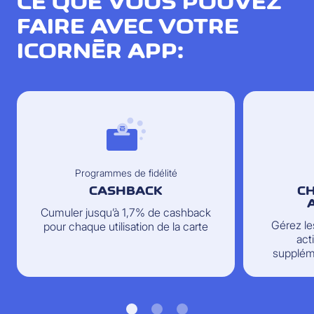
CE QUE VOUS POUVEZ
FAIRE AVEC VOTRE
ICORNÈR APP:
Programmes de fidélité
CASHBACK
CH
Cumuler jusqu’à 1,7% de cashback
Gérez le
pour chaque utilisation de la carte
act
supplém