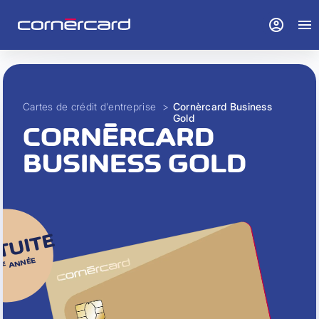
account_circle
menu
Cartes de crédit d'entreprise
>
Cornèrcard Business
Gold
CORNÈRCARD
BUSINESS GOLD
TUITE
ANNÉE
RE