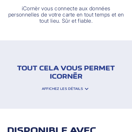
iCornèr vous connecte aux données
personnelles de votre carte en tout temps et en
tout lieu. Sûr et fiable.
TOUT CELA VOUS PERMET
ICORNÈR
AFFICHEZ LES DÉTAILS
Avec iCornèr vous avez accès à l’aperçu
des prestations de la carte ainsi qu’à vos
données personnelles. En outre vous
avez la possibilité de:
DISPONIBLE AVEC
adapter et restaurer en ligne votre nom