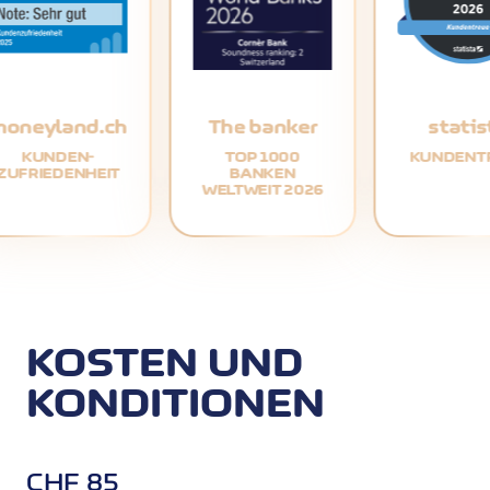
moneyland.ch
The banker
statis
KUNDEN-
TOP 1000
KUNDENT
ZUFRIEDENHEIT
BANKEN
WELTWEIT 2026
KOSTEN UND
KONDITIONEN
CHF 85