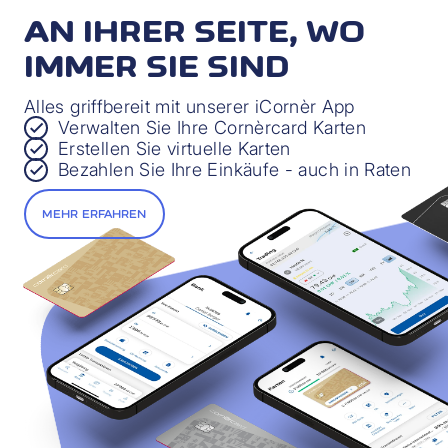
Absicherung bei unverschuldeten finanziellen
AN IHRER SEITE, WO
Engpässen
IMMER SIE SIND
Mehr erfahren
Alles griffbereit mit unserer iCornèr App
Verwalten Sie Ihre Cornèrcard Karten
Erstellen Sie virtuelle Karten
Bezahlen Sie Ihre Einkäufe - auch in Raten
MEHR ERFAHREN
REISEUNFALL-ADVANTAGE
Versicherung bei Reiseunfällen für Sie und Ihre
Familie
Mehr erfahren