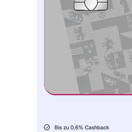
Bis zu CHF
1'000'000 pro
Schadensfall mit der
Cornèrcard Platinum
VERSICHERTE PERSONEN:
Karteninhaber
Personen, die im
gleichen Haushalt
leben
Unterstützungsberechtigte
Kinder
VERSICHERER:
Allianz, AWP P&C
S.A., Saint-Ouen
(Paris)
Bis zu 0,6% Cashback