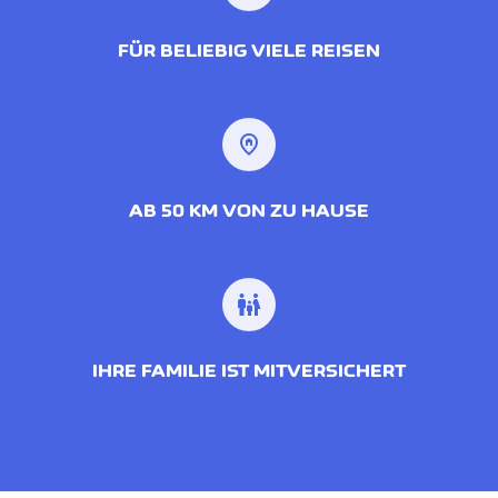
FÜR BELIEBIG VIELE REISEN
home_pin
AB 50 KM VON ZU HAUSE
family_restroom
IHRE FAMILIE IST MITVERSICHERT