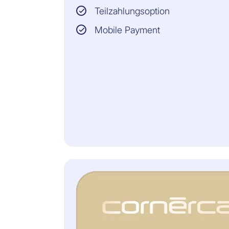
Sämtliche Informationen
Teilzahlungsoption
sowie die
rechtsverbindlichen
Mobile Payment
Konditionen finden Sie in
den Allgemeinen
Versicherungsbedingungen.
CHF 35
Jahresprämie
Kostenlos inbegriffen
mit Cornèrcard Platinum