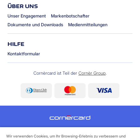
ÜBER UNS
Unser Engagement
Markenbotschafter
Dokumente und Downloads
Medienmitteilungen
HILFE
Kontaktformular
Cornèrcard ist Teil der
Cornèr Group
.
©
2026 Cornèrcard - Cornèr Bank AG, Cornèrcard,
Via Canova 16, 6901 Lugano
Wir verwenden Cookies, um Ihr Browsing-Erlebnis zu verbessern und