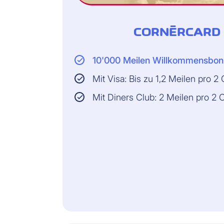
Allyz Security App:
Digitale
CORNÈRCARD 
Sicherheitslösungen
wie VPN, Viren- und
Malware-Schutz, ID-
Überwachung sowie
10'000 Meilen Willkommensbon
Passwortmanager: 3
Geräte bei
Mit Visa: Bis zu 1,2 Meilen pro 
Einzeldeckung/5
Geräte bei
Mit Diners Club: 2 Meilen pro 2
Familiendeckung
Wiederherstellung
digitaler Daten:
Unbegrenzt pro
Ereignis, bis zu 2
Ereignisse pro
Versicherungsschutz
pro Jahr.
VERSICHERER:
Allianz Partners