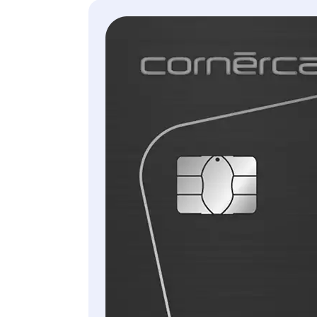
Sämtliche Informationen
sowie die
rechtsverbindlichen
Konditionen finden Sie in
den Allgemeinen
Versicherungsbedingungen.
CHF 60/Jahr
Einzeldeckung
CHF 85/Jahr
Familiendeckung