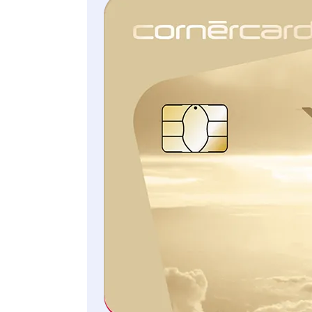
Zahlungsmittel:
Rückerstattung damit
verbundener
administrativer
Kosten und/oder
Auslagen und/oder
Informationsleistungen:
bis zu CHF 300 pro
Jahr
Autorisierter
missbräuchlicher
Zahlungsvorgang
aufgrund Phishing
und Smishing -
Rückerstattung
autorisierter
missbräuchlicher
Transaktionen,
Rückerstattung damit
verbundener
administrativer
Kosten und/oder
Auslagen und/oder
Informationsleistungen:
bis zu CHF 1'000 pro
Jahr