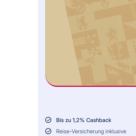
abgeschlossenen
Verträgen für den
persönlichen
Gebrauch oder
Bedarf: bis zu CHF
350'000 pro Ereignis
Organisation eines
Spezialisten zur
Entfernung
diffamierender
Inhalte: Unbegrenzt
pro Ereignis, bis zu 2
Ereignisse pro
Versicherungsschutz
pro Jahr
Organisation
psychologischer
Unterstützung im
Falle diffamierender
Inhalte: bis zu CHF
3'000 pro Ereignis
Bis zu 1,2% Cashback
Nicht autorisierte
missbräuchliche
Reise-Versicherung inklusive
Zahlungsvorgänge