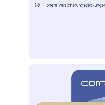
mit Zahlungsmitteln
Höhere Versicherungsdeckunge
- Rückerstattung
nicht autorisierter
missbräuchlicher
Transaktionen
und/oder
Informationsleistungen:
bis CHF 20'000 pro
Jahr
Nicht autorisierte
missbräuchliche
Zahlungsvorgänge
mit Zahlungsmitteln
- Rückerstattung
damit verbundener
administrativer
Kosten und/oder
Auslagen: CHF 300
pro Jahr
Diebstahl,
Beschädigung,
Verlust oder
Zerstörung der
physischen