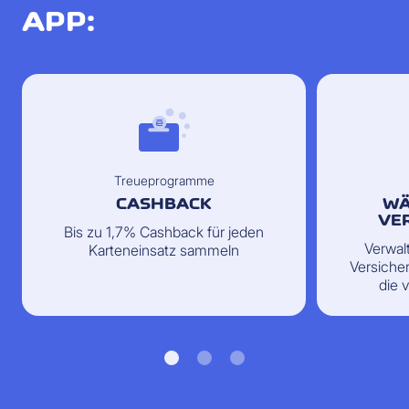
APP:
Treueprogramme
CASHBACK
WÄ
VE
Bis zu 1,7% Cashback für jeden
Verwal
Karteneinsatz sammeln
Versiche
die 
Zus