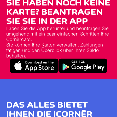
SIE HABEN NOCH KEINE
KARTE? BEANTRAGEN
SIE SIE IN DER APP
Laden Sie die App herunter und beantragen Sie
umgehend mit ein paar einfachen Schritten Ihre
Cornèrcard.
Sie können Ihre Karten verwalten, Zahlungen
tätigen und den Überblick über Ihren Saldo
behalten.
DAS ALLES BIETET
IHNEN DIE ICORNÈR