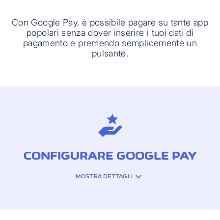
Con Google Pay, è possibile pagare su tante app
popolari senza dover inserire i tuoi dati di
pagamento e premendo semplicemente un
pulsante.
CONFIGURARE GOOGLE PAY
MOSTRA DETTAGLI
Puoi impostare Google Pay per la tua
Cornèrcard in pochi minuti. Se non è già
installata sul tuo smartphone o