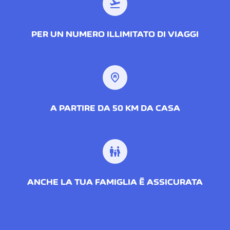
flight_takeoff
PER UN NUMERO ILLIMITATO DI VIAGGI
home_pin
A PARTIRE DA 50 KM DA CASA
family_restroom
ANCHE LA TUA FAMIGLIA È ASSICURATA