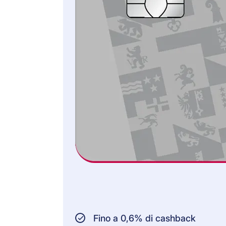
PERSONE ASSICURATE:
Titolare della carta
Persone che vivono
nella stessa
economia domestica
Figli a carico
ASSICURATORE:
Allianz, AWP P&C
S.A., Saint-Ouen
(Parigi)
Tutte le informazioni e le
condizioni giuridiche
vincolanti sono contenute
Fino a 0,6% di cashback
nelle Condizioni Generali