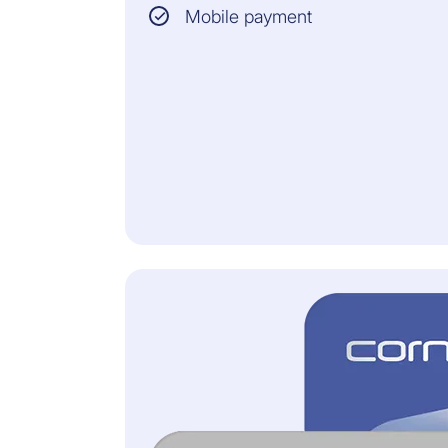
per sinistro
Mobile payment
VALORE MINIMO DELLA
MERCE:
CHF 100
ASSICURATORE:
Allianz Assistance
Tutte le informazioni e le
condizioni giuridiche
vincolanti sono contenute
nelle Condizioni Generali
d’Assicurazione.