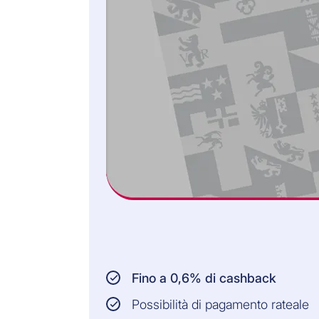
Elettrodomestici
(«merce bianca»
come, ad esempio,
lavatrici, asciugatrici,
lavastoviglie, fornelli,
forni, frigoriferi,
aspirapolveri, ferri da
stiro, tostapane o
spazzolini da denti
elettrici)
PERSONE ASSICURATE:
Titolare della carta
Persone che vivono
nella stessa
economia domestica
Fino a 0,6% di cashback
SOMMA ASSICURATA:
Possibilità di pagamento rateale
Fino a CHF 3'000