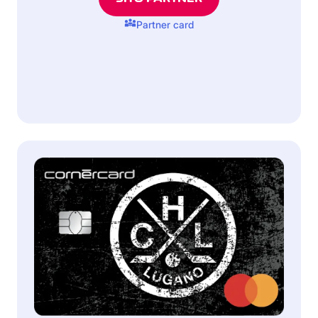
diversity_3
Partner card