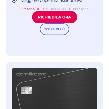
Maggiore copertura assicurativa
Il 1° anno CHF 95
invece di CHF 190 / anno
RICHIEDILA ORA
SCOPRI DI PIÙ