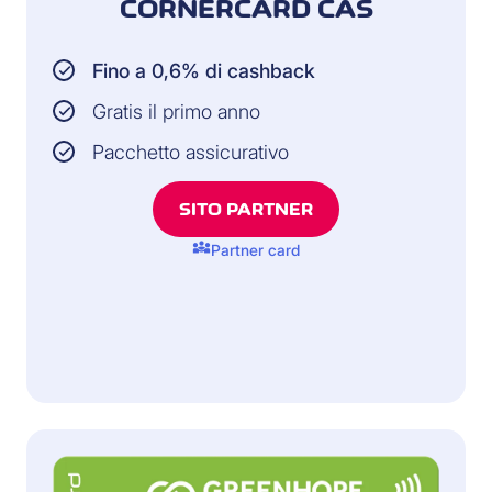
CORNÈRCARD CAS
Fino a 0,6% di cashback
Gratis il primo anno
Pacchetto assicurativo
SITO PARTNER
diversity_3
Partner card