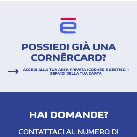
fatturazione in formato XLM, inclusi i conteggi in
formato PDF. Questi file si prestano per essere
integrati direttamente nei vostri sistemi ERP di
gestione finanziaria e delle spese.
POSSIEDI GIÀ UNA
CORNÈRCARD?
ACCEDI ALLA TUA AREA PRIVATA ICORNÈR E GESTISCI I
SERVIZI DELLA TUA CARTA
HAI DOMANDE?
CONTATTACI AL NUMERO DI