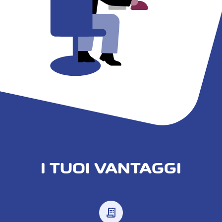
I TUOI VANTAGGI
receipt_long