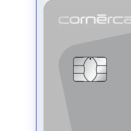
1
Tu o i tuoi collaboratori pagate le spese con la
carta di credito o carta prepagata Cornèrcard
Business.
2
Le ricevute delle spese vengono registrate in
tutta semplicità tramite smartphone con le app
(AbaClik 3, Banana Mobile, Cegid Notilus travel
expenses, Continia Expense App, Edi,
Emburse Professional app, Expensya Next,
Lucca, MobileXpense, N2F - Expense Reports,
Navan, Rydoo, SAP Concur, Yokoy, Zoho e
Zucchetti – ZConnect).
Le transazioni di Cornèrcard compaiono negli
Expense Management Tool (Abacus, AbaNinja
e EDI in real-time / Banana.ch, Cegid Notilus,
Continia, Emburse, Expensya, Lucca Software,
MobileXpense, N2F, Navan, Rydoo, SAP
Concur, Yokoy, Zoho e Zucchetti giornalmente)
per l’elaborazione, la riconciliazione e
l’approvazione delle spese.