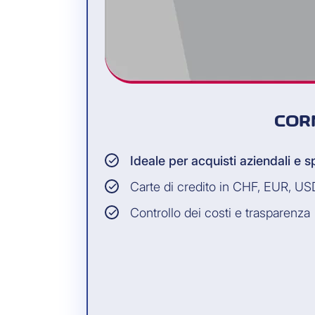
3
Le informazioni sono trasmesse nei sistemi
ERP aziendali per la contabilizzazione delle
spese.
COR
Ideale per acquisti aziendali e s
Carte di credito in CHF, EUR, U
Controllo dei costi e trasparenza