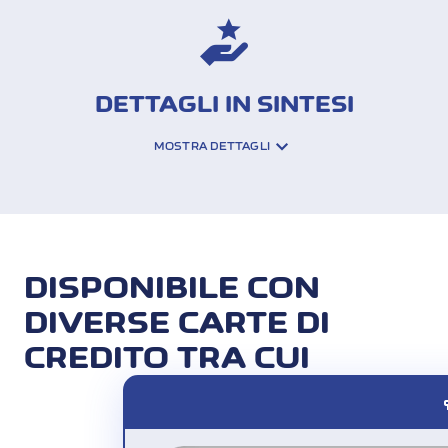
DETTAGLI IN SINTESI
MOSTRA DETTAGLI
Integrazione automatica negli Expense
Management Tools
UNA VOLTA COLLEGATA
LA CARTA BUSINESS
DISPONIBILE CON
NELL'EXPENSE
DIVERSE CARTE DI
MANAGEMENT TOOL, LA
CREDITO TRA CUI
GESTIONE DELLE SPESE
DIVENTA SEMPLICISSIMA:
ca