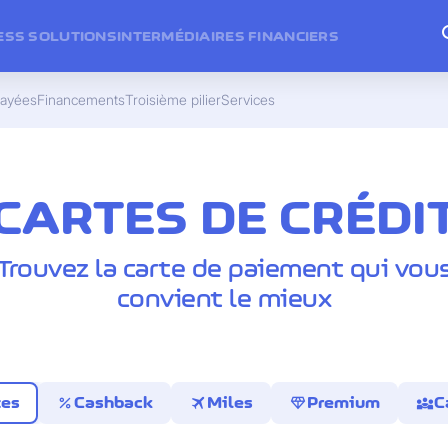
ESS SOLUTIONS
INTERMÉDIAIRES FINANCIERS
payées
Financements
Troisième pilier
Services
CARTES DE CRÉDI
Trouvez la carte de paiement qui vou
convient le mieux
percent
travel
diamond
diversity_3
tes
Cashback
Miles
Premium
C