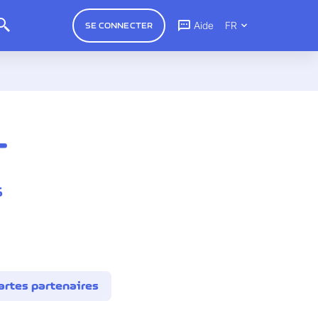
Aide
FR
SE CONNECTER
T
s
artes partenaires