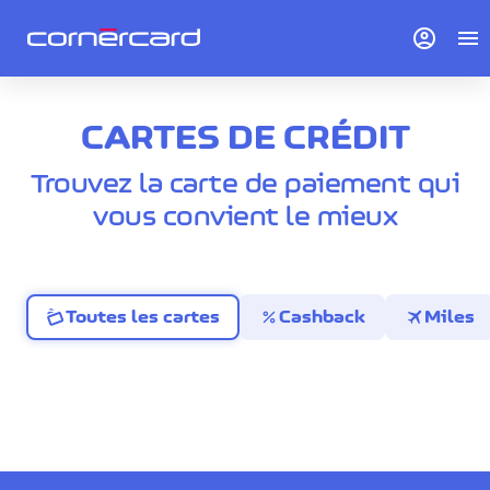
account_circle
menu
CARTES DE CRÉDIT
Trouvez la carte de paiement qui
vous convient le mieux
percent
travel
Toutes les cartes
Cashback
Miles