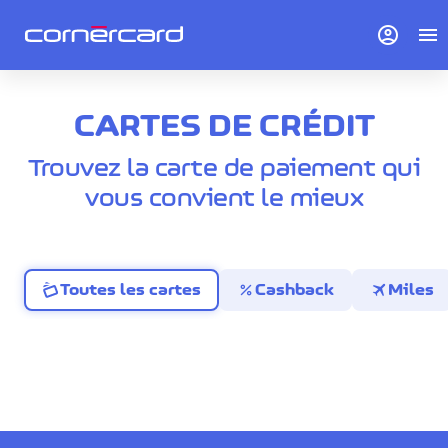
account_circle
menu
CARTES DE CRÉDIT
Trouvez la carte de paiement qui
vous convient le mieux
percent
travel
Toutes les cartes
Cashback
Miles