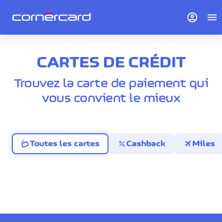
account_circle
menu
CARTES DE CRÉDIT
Trouvez la carte de paiement qui
vous convient le mieux
percent
travel
Toutes les cartes
Cashback
Miles