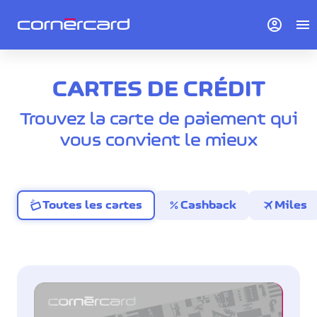
account_circle
menu
CARTES DE CRÉDIT
Trouvez la carte de paiement qui
vous convient le mieux
percent
travel
Toutes les cartes
Cashback
Miles