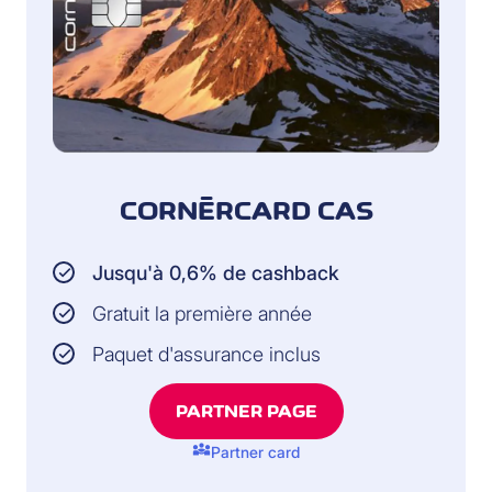
CORNÈRCARD CAS
Jusqu'à 0,6% de cashback
Gratuit la première année
Paquet d'assurance inclus
PARTNER PAGE
diversity_3
Partner card