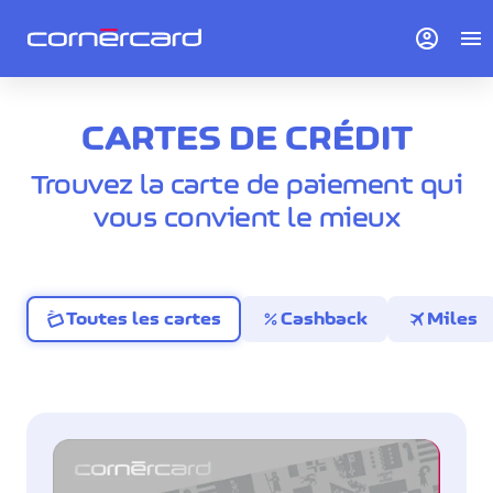
account_circle
menu
CARTES DE CRÉDIT
Trouvez la carte de paiement qui
vous convient le mieux
percent
travel
Toutes les cartes
Cashback
Miles