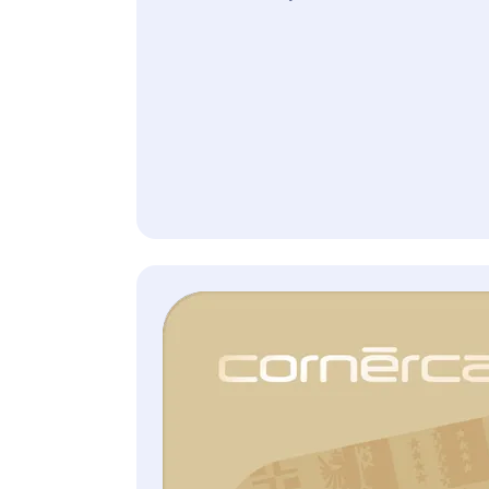
0,49% des offenen Saldos
Monatsprämie