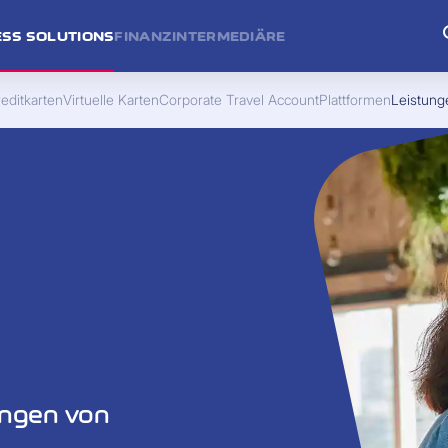
ESS SOLUTIONS
FINANZINTERMEDIÄRE
editkarten
Virtuelle Karten
Corporate Travel Account
Plattformen
Leistung
ungen von