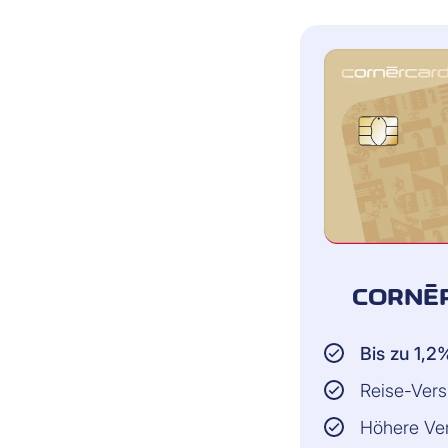
VERSICHERTE PERSON:
Karteninhaber
VORAUSSETZUNG:
Gerät wurde mit Ihrer Cornèrcard
Cornèrcard Platinum bezahlt
CORNÈ
Schadensfall: Garantieschaden e
Gerätes bis zu zwei Jahre nach A
Herstellergarantie
Bis zu 1,
Reise-Vers
VERSICHERUNGSSUMME
Höhere Ve