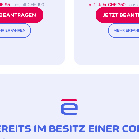
HF 95
anstatt CHF 190
Im 1. Jahr
CHF 250
anst
 Gold
Bis zu CHF 6'000 für C
 BEANTRAGEN
JETZT BEAN
HR ERFAHREN
MEHR ERFAH
erungsgesellschaft
rechts
rnèrcard Gold und der Cornèrcard Platinum)
EREITS IM BESITZ EINER 