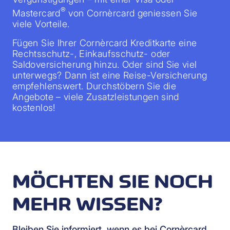
®
Mastercard
von Cornèrcard geniessen Sie
viele Vorteile.
Fügen Sie Ihrer Cornèrcard Kreditkarte eine
Rechtsschutz-, Einkaufsschutz- oder
Saldoversicherung hinzu. Oder sind Sie viel
unterwegs? Dann ist eine Reise-Versicherung
empfehlenswert. Durchstöbern Sie die
Angebote – viele Zusatzleistungen sind
kostenlos!
MÖCHTEN SIE NOCH
MEHR WISSEN?
Bleiben Sie informiert, wenn es bei Cornèrcard