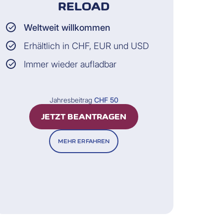
RELOAD
Weltweit willkommen
Erhältlich in CHF, EUR und USD
Immer wieder aufladbar
Jahresbeitrag
CHF 50
JETZT BEANTRAGEN
MEHR ERFAHREN
n haben, erhalten Sie von uns
den Details im VCF-Format, oder
r Monatsauszüge als PDF. Diese
me.