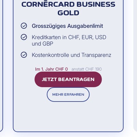
CORNÈRCARD BUSINESS
GOLD
Grosszügiges Ausgabenlimit
Kreditkarten in CHF, EUR, USD
und GBP
Kostenkontrolle und Transparenz
Im 1. Jahr
CHF 0
anstatt CHF 190
JETZT BEANTRAGEN
MEHR ERFAHREN
 Abrechnungsdaten
ck über die mit Ihren Business Karten getätigten Ausgabe
fstellung aller Ihrer Transaktionen mit den entsprechen
n Rechnungszeitraum im XLM-Format, einschliesslich de
n Import in Ihre ERP-Finanz- und Spesenmanagementsyste