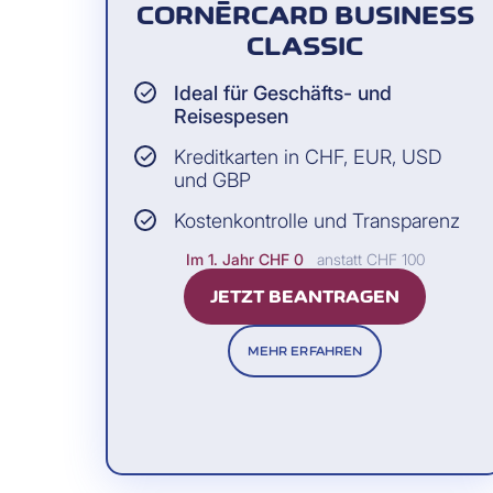
CORNÈRCARD BUSINESS
CLASSIC
Ideal für Geschäfts- und
Reisespesen
Kreditkarten in CHF, EUR, USD
und GBP
Kostenkontrolle und Transparenz
Im 1. Jahr
CHF 0
anstatt CHF 100
JETZT BEANTRAGEN
MEHR ERFAHREN
Übermittlung der Transaktions- und
Damit Sie einen vollständigen Überbli
regelmässig und je nach Bedarf die Au
monatlich die Daten für den gesamte
Dateien eignen sich für den direkte