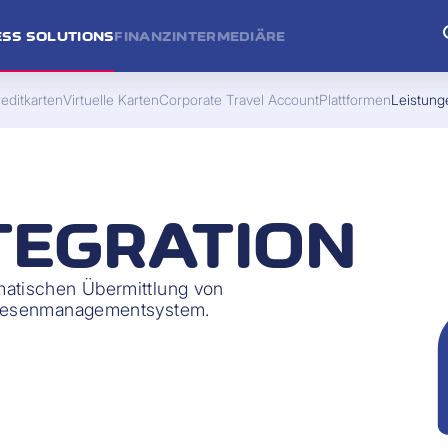
ESS SOLUTIONS
FINANZINTERMEDIÄRE
editkarten
Virtuelle Karten
Corporate Travel Account
Plattformen
Leistung
TEGRATION
matischen Übermittlung von
 Spesenmanagementsystem.