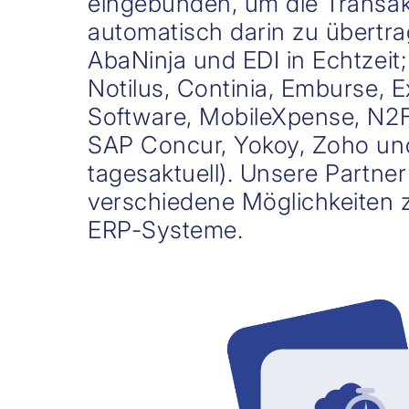
eingebunden, um die Transa
automatisch darin zu übertr
AbaNinja und EDI in Echtzeit
Notilus, Continia, Emburse, 
Software, MobileXpense, N2F
SAP Concur, Yokoy, Zoho un
tagesaktuell). Unsere Partner
verschiedene Möglichkeiten z
ERP-Systeme.