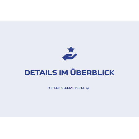
DETAILS IM ÜBERBLICK
DETAILS ANZEIGEN
e Management Tools
ARTEN ERST EINMAL MIT DEM EXP
D DIE VERWALTUNG DER SPESEN Z