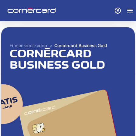
account_circle
menu
Firmenkreditkarten
>
Cornèrcard Business Gold
CORNÈRCARD
BUSINESS GOLD
ATIS
 1. JAHR