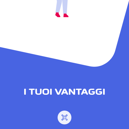
I TUOI VANTAGGI
qr_code_scanner