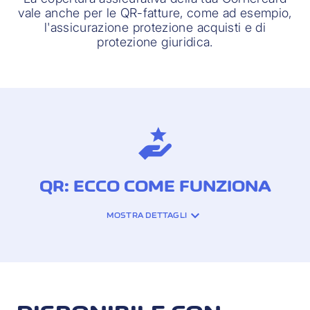
vale anche per le QR-fatture, come ad esempio,
l'assicurazione protezione acquisti e di
protezione giuridica.
QR: ECCO COME FUNZIONA
MOSTRA DETTAGLI
Paga in tutta semplicità le tue QR-fatture
con la tua Cornèrcard. Ti basta accedere
all'iCornèr App, selezionare la funzione
"QR" e seguire le istruzioni passo dopo
passo.