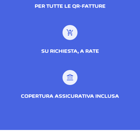
PER TUTTE LE QR-FATTURE
shopping_cart_checkout
SU RICHIESTA, A RATE
account_balance
COPERTURA ASSICURATIVA INCLUSA