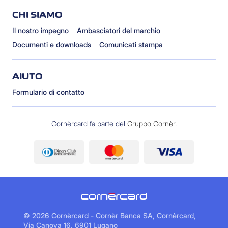
CHI SIAMO
Il nostro impegno
Ambasciatori del marchio
Documenti e downloads
Comunicati stampa
AIUTO
Formulario di contatto
Cornèrcard fa parte del
Gruppo Cornèr
.
©
2026 Cornèrcard - Cornèr Banca SA, Cornèrcard,
Via Canova 16, 6901 Lugano